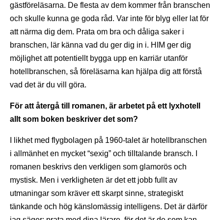
gästföreläsarna. De flesta av dem kommer från branschen
och skulle kunna ge goda råd. Var inte för blyg eller lat för
att närma dig dem. Prata om bra och dåliga saker i
branschen, lär känna vad du ger dig in i. HIM ger dig
möjlighet att potentiellt bygga upp en karriär utanför
hotellbranschen, så föreläsarna kan hjälpa dig att förstå
vad det är du vill göra.
För att återgå till romanen, är arbetet på ett lyxhotell
allt som boken beskriver det som?
I likhet med flygbolagen på 1960-talet är hotellbranschen
i allmänhet en mycket “sexig” och tilltalande bransch. I
romanen beskrivs den verkligen som glamorös och
mystisk. Men i verkligheten är det ett jobb fullt av
utmaningar som kräver ett skarpt sinne, strategiskt
tänkande och hög känslomässig intelligens. Det är därför
jag säger: prata med dina lärare, för det är de som kan