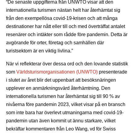
“De senaste uppgifterna från UNWTO visar att den
internationella turismen nästan helt har återhämtat sig
från den exempellösa covid-19-krisen och att många
destinationer har nått eller till och med överträffat antalet
resenärer och intäkter som rådde före pandemin. Detta är
avgörande för orter, företag och samhällen där
turistsektorn är en viktig livlina.”
När vi reflekterar över dessa ord och den lovande statistik
som
Världsturismorganisationen (UNWTO)
presenterade
i slutet av året blir det uppenbart att besöksnäringen
upplever en anmärkningsvärd återhämtning. Den
internationella turismen har återhämtat sig till 90 % av
nivåerna före pandemin 2023, vilket visar på en bransch
som inte bara har överlevt utmaningarna med covid-19-
pandemin utan även kommit ut ännu starkare, vilket
bekräftar kommentaren från Leo Wang, vd för Swiss