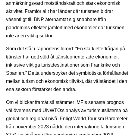
anmärkningsvärd motståndskraft och stark ekonomisk
aktivitet. Framför allt har länder där turismen bidrar
väsentligt till BNP återhämtat sig snabbare från
pandemins effekter jämfört med ekonomier där turismen
inte är en viktig sektor.
Som det står i rapportens förord: “En stark efterfrågan på
tjänster har gett stöd åt tjänsteorienterade ekonomier,
inklusive viktiga turistdestinationer som Frankrike och
Spanien.” Detta understryker det symbiotiska förhållandet
mellan turism och ekonomisk tillväxt, där välståndet i den
ena sektorn förstärker den andra.
Om vi blickar framåt så stämmer IMF:s senaste prognos
väl överens med UNWTO:s analys av turismutsikterna på
global och regional nivå. Enligt World Tourism Barometer
från november 2023 nådde den internationella turismen
87 % av nivåerna före pandemin i september 2023.