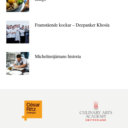
Framstående kockar – Deepanker Khosla
Michelin­stjärnans historia