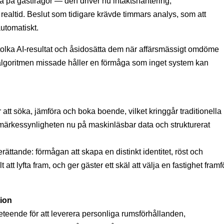
ra på gästfrågor — den driver nu intäktshantering,
realtid. Beslut som tidigare krävde timmars analys, som att
automatiskt.
olka AI-resultat och åsidosätta dem när affärsmässigt omdöme
algoritmen missade håller en förmåga som inget system kan
 att söka, jämföra och boka boende, vilket kringgår traditionella
märkessynligheten nu på maskinläsbar data och strukturerat
tande: förmågan att skapa en distinkt identitet, röst och
t lyfta fram, och ger gäster ett skäl att välja en fastighet framf
tion
eteende för att leverera personliga rumsförhållanden,