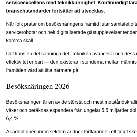
serviceexcellens med teknikkunnighet. Kontinuerligt lärand
branschstandarder fortsätter att utvecklas.
När folk pratar om besöksnäringens framtid lutar samtalet ofta
servicerobotar och helt digitaliserade gästupplevelser tend
komma skall.
Det finns en del sanning i det. Tekniken avancerar och dess 
effektivitet enbart — den existerar i stunderna mellan männi
framtiden värd att titta närmare på.
Besöksnäringen 2026
Besöksnäringen är en av de största och mest motståndskraf
växer och beräknas expandera från ungefär 5,5 miljarder dollar 
6,4 %.
AI-adoptionen inom sektorn är dock fortfarande i ett tidigt sk