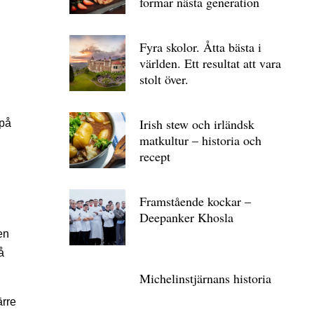
formar nästa generation
Fyra skolor. Åtta bästa i
världen. Ett resultat att vara
stolt över.
Irish stew och irländsk
 på
matkultur – historia och
recept
Framstående kockar –
Deepanker Khosla
en
å
Michelin­stjärnans historia
ärre