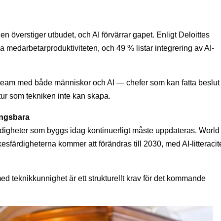
överstiger utbudet, och AI förvärrar gapet. Enligt Deloittes
ka medarbetarproduktiviteten, och 49 % listar integrering av AI-
 team med både människor och AI — chefer som kan fatta beslut
tur som tekniken inte kan skapa.
lingsbara
digheter som byggs idag kontinuerligt måste uppdateras. World
färdigheterna kommer att förändras till 2030, med AI-litteracit
ed teknikkunnighet är ett strukturellt krav för det kommande