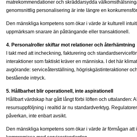
matrekommendationer och skräddarsydda välkomsthälsningar 
genomsnittlig personalisering är inte längre en konkurrensför
Den mänskliga kompetens som ökar i värde är kulturell intu
uppmärksam snarare än påträngande eller transaktionell.
4. Personalroller skiftar mot relationer och återhämtning
I takt med att incheckning, fakturering och standardservicef
interaktioner som faktiskt kräver en människa. I det här klim
avgörande: serviceåterställning, högriskgästinteraktioner och
bestående intryck.
5. Hållbarhet blir operationell, inte aspirationell
Hållbart värdskap har gått långt förbi löften och uttalanden:
resursuppföljning i realtid är nu standardverktyg. Regulatorer
påverkan, inte enbart avsikt.
Den mänskliga kompetens som ökar i värde är förmågan att in