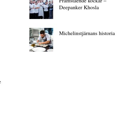
Framstående kockar –
Deepanker Khosla
Michelin­stjärnans historia
e