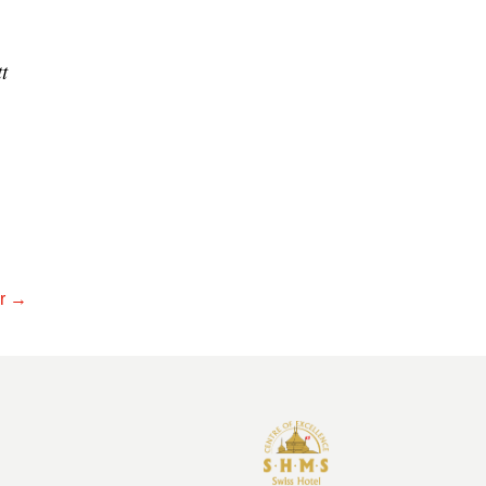
t
r
→