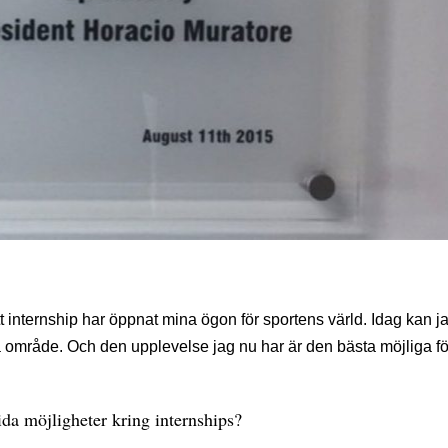
t internship har öppnat mina ögon för sportens värld. Idag kan j
 område. Och den upplevelse jag nu har är den bästa möjliga fö
ida möjligheter kring internships?