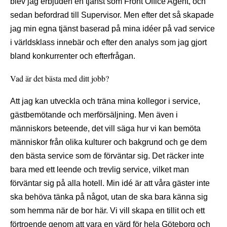
blev jag erbjuden en tjänst som Front Office Agent, och
sedan befordrad till Supervisor. Men efter det så skapade
jag min egna tjänst baserad på mina idéer på vad service
i världsklass innebär och efter den analys som jag gjort
bland konkurrenter och efterfrågan.
Vad är det bästa med ditt jobb?
Att jag kan utveckla och träna mina kollegor i service,
gästbemötande och merförsäljning. Men även i
människors beteende, det vill säga hur vi kan bemöta
människor från olika kulturer och bakgrund och ge dem
den bästa service som de förväntar sig. Det räcker inte
bara med ett leende och trevlig service, vilket man
förväntar sig på alla hotell. Min idé är att våra gäster inte
ska behöva tänka på något, utan de ska bara känna sig
som hemma när de bor här. Vi vill skapa en tillit och ett
förtroende genom att vara en värd för hela Göteborg och