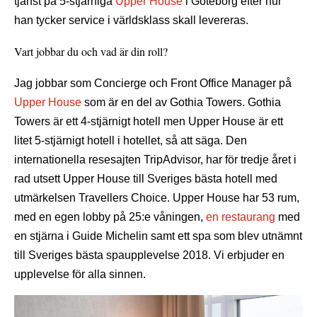
tjänst på 5-stjärniga
Upper House
i Göteborg efter hur
han tycker service i världsklass skall levereras.
Vart jobbar du och vad är din roll?
Jag jobbar som Concierge och Front Office Manager på
Upper House
som är en del av Gothia Towers. Gothia
Towers är ett 4-stjärnigt hotell men Upper House är ett
litet 5-stjärnigt hotell i hotellet, så att säga. Den
internationella resesajten TripAdvisor, har för tredje året i
rad utsett Upper House till Sveriges bästa hotell med
utmärkelsen Travellers Choice. Upper House har 53 rum,
med en egen lobby på 25:e våningen,
en restaurang
med
en stjärna i Guide Michelin samt ett spa som blev utnämnt
till Sveriges bästa spaupplevelse 2018. Vi erbjuder en
upplevelse för alla sinnen.