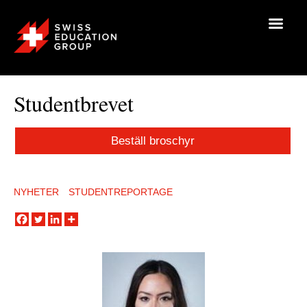
Studentbrevet
Beställ broschyr
NYHETER
STUDENTREPORTAGE