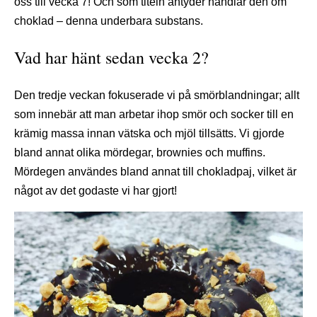
oss till vecka 7! Och som titeln antyder handlar den om
choklad – denna underbara substans.
Vad har hänt sedan vecka 2?
Den tredje veckan fokuserade vi på smörblandningar; allt
som innebär att man arbetar ihop smör och socker till en
krämig massa innan vätska och mjöl tillsätts. Vi gjorde
bland annat olika mördegar, brownies och muffins.
Mördegen användes bland annat till chokladpaj, vilket är
något av det godaste vi har gjort!