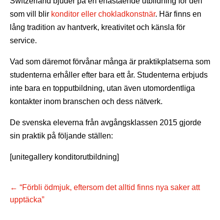
Switzerland bjuder på en enastående utbildning för den
som vill blir
konditor eller chokladkonstnär
. Här finns en
lång tradition av hantverk, kreativitet och känsla för
service.
Vad som däremot förvånar många är praktikplatserna som
studenterna erhåller efter bara ett år. Studenterna erbjuds
inte bara en topputbildning, utan även utomordentliga
kontakter inom branschen och dess nätverk.
De svenska eleverna från avgångsklassen 2015 gjorde
sin praktik på följande ställen:
[unitegallery konditorutbildning]
←
“Förbli ödmjuk, eftersom det alltid finns nya saker att
upptäcka”