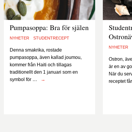
Pumpasoppa: Bra för själen
Student
Ostronä
NYHETER
STUDENTRECEPT
NYHETER
Denna smakrika, rostade
pumpasoppa, även kallad joumou,
Ostron, äv
kommer från Haiti och tillagas
är en av g
traditionellt den 1 januari som en
När du ser
symbol för …
→
receptet f