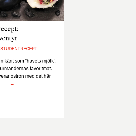
recept:
ventyr
STUDENTRECEPT
en känt som “havets mjölk”,
ourmandernas favoritmat.
verar ostron med det här
år …
→