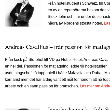
Från hotellstudent i Schweiz, till C
en av entreprenörerna bakom den väl
Stockholm och har under de senaste ti
några av Nordens största hotell.
Läs
Andreas Cavallius – från passion för matlag
Från kock på Sturehof till VD på Nobis Hotel. Andreas Caval
en hel del. Passionen för matlagning ledde till hotellstudier 
avdelningschef på topphotell i både Malaysia och Dubai. Man 
karriärist men det har aldrig varit ett mål för honom att nå top
arbete och en sann passion för branschen.
Läs mer om Andre
Jennifer Janmark – från S