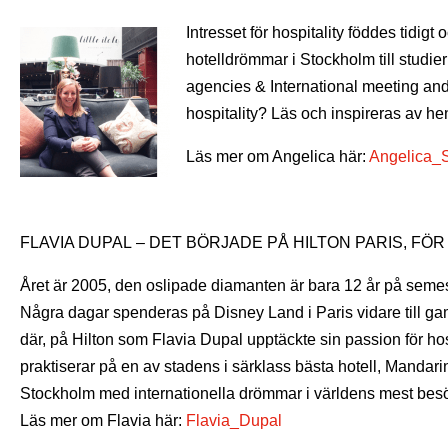
Intresset för hospitality föddes tidig
hotelldrömmar i Stockholm till studie
agencies & International meeting and
hospitality? Läs och inspireras av h
Läs mer om Angelica här:
Angelica_
FLAVIA DUPAL – DET BÖRJADE PÅ HILTON PARIS, FÖR
Året är 2005, den oslipade diamanten är bara 12 år på semes
Några dagar spenderas på Disney Land i Paris vidare till gam
där, på Hilton som Flavia Dupal upptäckte sin passion för hos
praktiserar på en av stadens i särklass bästa hotell, Mandari
Stockholm med internationella drömmar i världens mest besö
Läs mer om Flavia här:
Flavia_Dupal