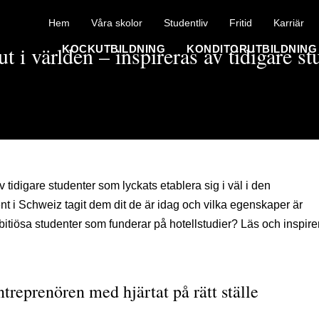
Hem
Våra skolor
Studentliv
Fritid
Karriär
t i världen – inspireras av tidigare st
KOCKUTBILDNING
KONDITORUTBILDNING
v tidigare studenter som lyckats etablera sig i väl i den
ent i Schweiz tagit dem dit de är idag och vilka egenskaper är
bitiösa studenter som funderar på hotellstudier? Läs och inspire
treprenören med hjärtat på rätt ställe