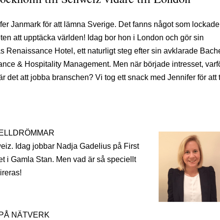
fer Janmark för att lämna Sverige. Det fanns något som lockade
ten att upptäcka världen! Idag bor hon i London och gör sin
Renaissance Hotel, ett naturligt steg efter sin avklarade Bach
inance & Hospitality Management. Men när började intresset, varf
är det att jobba branschen? Vi tog ett snack med Jennifer för att 
arriär efter utbildning
OTELLDRÖMMAR
eiz. Idag jobbar Nadja Gadelius på First
t i Gamla Stan. Men vad är så speciellt
ireras!
 PÅ NÄTVERK