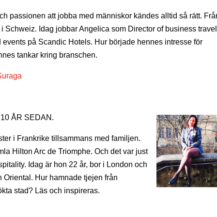
t och passionen att jobba med människor kändes alltid så rätt. Frå
r i Schweiz. Idag jobbar Angelica som Director of business travel
 events på Scandic Hotels. Hur började hennes intresse för
ennes tankar kring branschen.
Suraga
 10 ÅR SEDAN.
ter i Frankrike tillsammans med familjen.
la Hilton Arc de Triomphe. Och det var just
pitality. Idag är hon 22 år, bor i London och
n Oriental. Hur hamnade tjejen från
kta stad? Läs och inspireras.