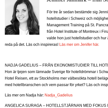
För tre år sedan bestämde sig Jenni
hotellstudier i Schweiz och möjlighe
Management Training på St. Pancras 
från Hotel Institute of Montreux i F
valde hon just hotellstudier och hur 
reda på det. Läs och inspireras!
Läs mer om Jenifer här.
K
NADJA GADELIUS – FRÅN EKONOMISTUDIER TILL H
Hon är tjejen som lämnade Sverige för hotelldrömmar i Schw
Hotel Reisen, ett av Stockholms mer välbesökta hotell beläge
med hotellbranschen och vem passar för yrket? Läs och insp
Läs mer om Nadja här:
Nadja_Gadelius
ANGELICA SURAGA – HOTELLSTJÄRNAN MED FOKUS