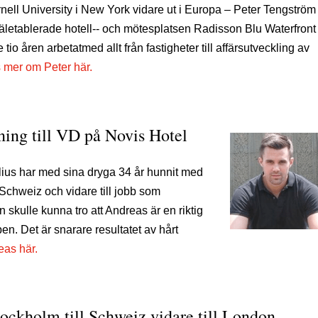
ornell University i New York vidare ut i Europa – Peter Tengström
etablerade hotell-­‐ och mötesplatsen Radisson Blu Waterfront 
o åren arbetatmed allt från fastigheter till affärsutveckling av
 mer om Peter här.
ning till VD på Novis Hotel
lius har med sina dryga 34 år hunnit med
i Schweiz och vidare till jobb som
skulle kunna tro att Andreas är en riktig
pen. Det är snarare resultatet av hårt
as här.
tockholm till Schweiz vidare till London