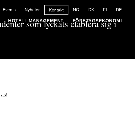
Events
Nyheter
NO
DK
FI
DE
Kontakt
udenter som lyckats etablera sig i
HOTELL MANAGEMENT
FÖRETAGSEKONOMI
ras!