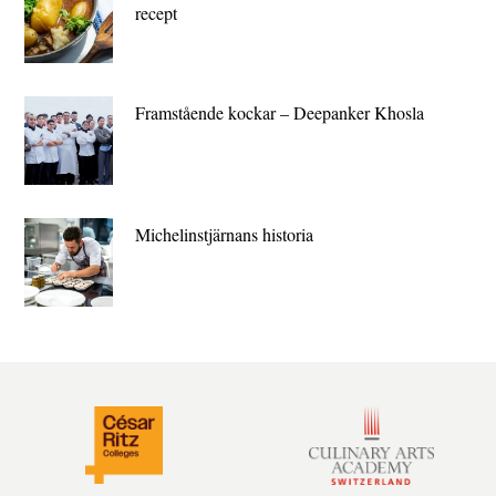
recept
Framstående kockar – Deepanker Khosla
Michelin­stjärnans historia