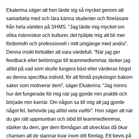
Ekaterina säger att hon lärde sig så mycket genom att
samarbeta med och lära känna studenter och föreläsare
från hela världen på SHMS. “Jag lärde mig mycket om
olika människor och kulturer, det hjälpte mig att bli mer
fördomsfri och professionell i mitt umgänge med andra”.
Denna insikt fortsätter att vara värdefull. “När jag ger
feedback eller belöningar till teammedlemmar, tänker jag
alltid på vad som skulle fungera bäst eller värderas högst
av denna specifika individ, för att förstå psykologin bakom
saker som motiverar dem”, säger Ekaterina. “Jag minns
hur det fungerade för mig när jag gjorde min praktik och
började min karriär. Om någon sa till mig att jag gjorde
något fel, behövde jag alltid veta varför”. Hon säger att när
du ger rätt uppmuntran och stöd till teammedlemmar,
stärker du dem, ger dem förmågan att utvecklas då ökar
chansen att de stannar kvar inom ditt företag. Ett bevis på