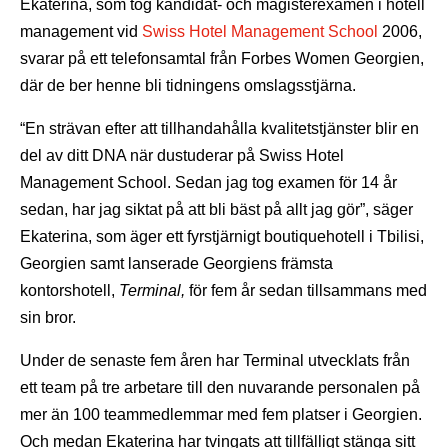
Ekaterina, som tog kandidat- och magisterexamen i hotell
management vid
Swiss Hotel Management School
2006,
svarar på ett telefonsamtal från Forbes Women Georgien,
där de ber henne bli tidningens omslagsstjärna.
“En strävan efter att tillhandahålla kvalitetstjänster blir en
del av ditt DNA när dustuderar på Swiss Hotel
Management School. Sedan jag tog examen för 14 år
sedan, har jag siktat på att bli bäst på allt jag gör”, säger
Ekaterina, som äger ett fyrstjärnigt boutiquehotell i Tbilisi,
Georgien samt lanserade Georgiens främsta
kontorshotell,
Terminal,
för fem år sedan tillsammans med
sin bror.
Under de senaste fem åren har Terminal utvecklats från
ett team på tre arbetare till den nuvarande personalen på
mer än 100 teammedlemmar med fem platser i Georgien.
Och medan Ekaterina har tvingats att tillfälligt stänga sitt