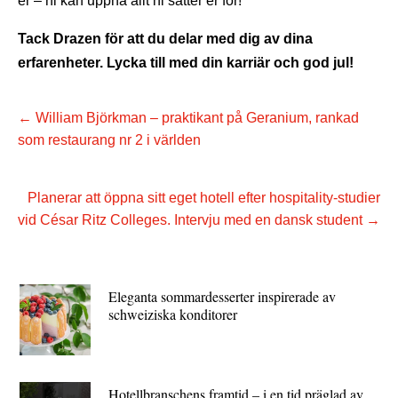
er – ni kan uppnå allt ni sätter er för!
Tack Drazen för att du delar med dig av dina
erfarenheter. Lycka till med din karriär och god jul!
←
William Björkman – praktikant på Geranium, rankad
som restaurang nr 2 i världen
Planerar att öppna sitt eget hotell efter hospitality-studier
vid César Ritz Colleges. Intervju med en dansk student
→
Eleganta sommardesserter inspirerade av
schweiziska konditorer
Hotellbranschens framtid – i en tid präglad av