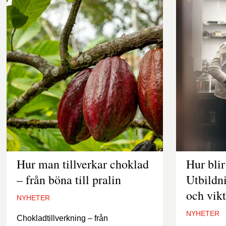
Hur man tillverkar choklad
Hur bli
– från böna till pralin
Utbildn
och vikt
NYHETER
NYHETER
Chokladtillverkning – från