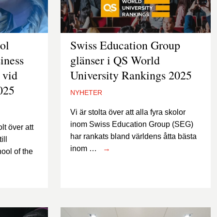
ol
Swiss Education Group
iness
glänser i QS World
 vid
University Rankings 2025
025
NYHETER
Vi är stolta över att alla fyra skolor
inom Swiss Education Group (SEG)
t över att
har rankats bland världens åtta bästa
ill
inom …
→
ool of the