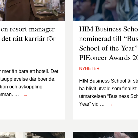
 en resort manager
HIM Business Scho
 det rätt karriär för
nominerad till “Bus
School of the Year”
PIEoneer Awards 2
NYHETER
r mer än bara ett hotell. Det
etsupplevelse där boende,
HIM Business School är stol
ation och avkoppling
ha blivit utvald som finalist t
amman. …
→
utmärkelsen “Business Sch
Year” vid …
→