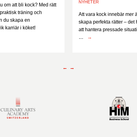
NYHETER
 om att bli kock? Med rätt
 praktisk träning och
Att vara kock innebär mer ä
n du skapa en
skapa perfekta rätter – det
k karriär i köket!
att hantera pressade situat
…
→
⭠
⭢