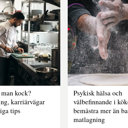
r man kock?
Psykisk hälsa och
ing, karriärvägar
välbefinnande i kök
iga tips
bemästra mer än ba
matlagning