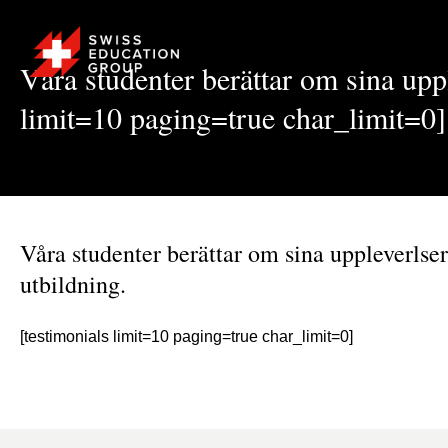
Våra studenter berättar om sina upp
limit=10 paging=true char_limit=
Våra studenter berättar om sina uppleverlse
utbildning.
[testimonials limit=10 paging=true char_limit=0]