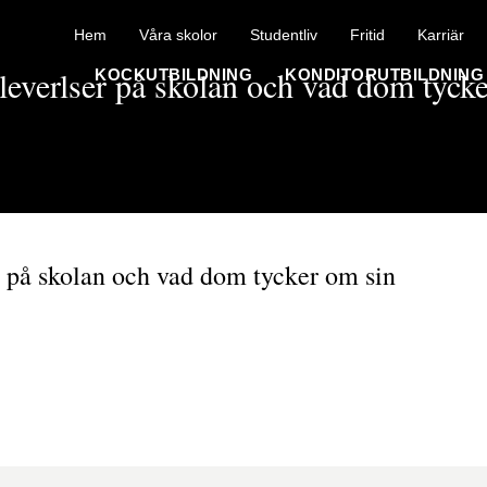
Hem
Våra skolor
Studentliv
Fritid
Karriär
leverlser på skolan och vad dom tycke
KOCKUTBILDNING
KONDITORUTBILDNING
0]
r på skolan och vad dom tycker om sin