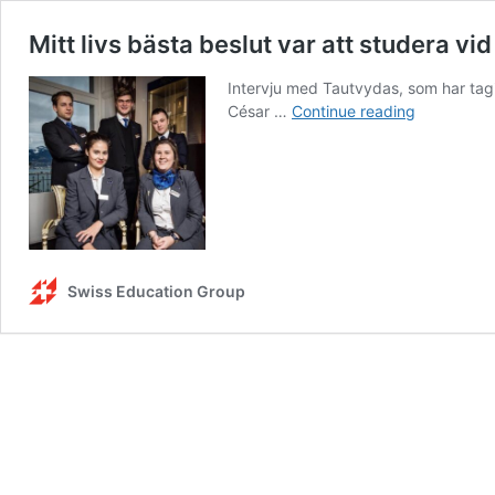
Mitt livs bästa beslut var att studera vi
Intervju med Tautvydas, som har tagi
Mitt
César …
Continue reading
livs
bästa
beslut
var
att
studera
vid
Swiss Education Group
César
Ritz
Colleges!