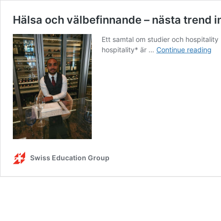
Hälsa och välbefinnande – nästa trend 
Ett samtal om studier och hospitalit
Hä
hospitality* är …
Continue reading
oc
vä
–
nä
tr
in
ho
Swiss Education Group